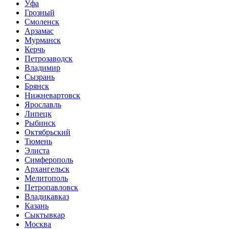
Уфа
Грозный
Смоленск
Арзамас
Мурманск
Керчь
Петрозаводск
Владимир
Сызрань
Брянск
Нижневартовск
Ярославль
Липецк
Рыбинск
Октябрьский
Тюмень
Элиста
Симферополь
Архангельск
Мелитополь
Петропавловск
Владикавказ
Казань
Сыктывкар
Москва