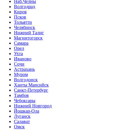
Наб.Челны
Волгодрад
Киров
Псков
Тольятти
Челябинск
Нижний Талиг
Магнитогорск
Самара
Орел
Ухта
Иваново
Сочи
Астрахань
Муром
Волгодонск
Ханты Мансийск
Санкт-Петербург
Тамбов
Чебоксары
Нижний Новгород
Йошкар-Ола
Луганск
Салават
Омск