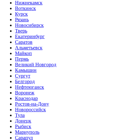
Нижнекамск
Воткинск
Курск
Рязань
Новосибирск
Тверь
Екатеринбург
Саратов
Альметьевск
Майкоп
Пермь
Великий Новгород
Камышин
Сургут
Белгород
Нефтеюганск
Воронеж
Краснодар
Ростов-на-Дону
Новороссийск
Тула
Донецк
Рыбиск
Мариуполь
Сарапул